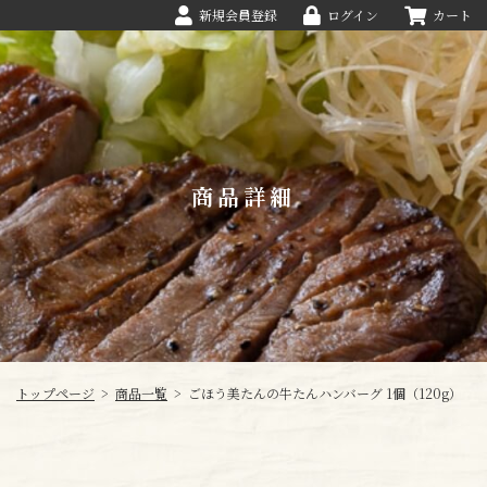
新規会員登録
ログイン
カート
商品詳細
トップページ
>
商品一覧
>
ごほう美たんの牛たんハンバーグ 1個（120g）