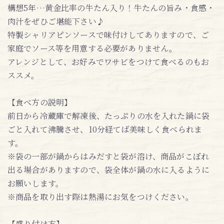
構想5年…黄金比率の牛たん入り！牛たんの旨み・食感・
肉汁をぜひご堪能下さい♪
特製シャリアピンソースで味付けしてありますので、ご
家庭でソース等を用意する必要がありません。
アレンジとして、お好みでワサビをつけて食べるのもお
ススメ。
【食べ方の説明】
前日から冷蔵庫で解凍後、たっぷりの水を入れた鍋に袋
ごと入れて沸騰させ、10分経てば美味しく食べられま
す。
※袋の一部が鍋からはみだすと袋が溶け、商品がこぼれ
出る場合がありますので、袋全体が鍋の水に入るように
お願いします。
※商品を取り出す際は熱湯にお気をつけください。
【盛り付け方】