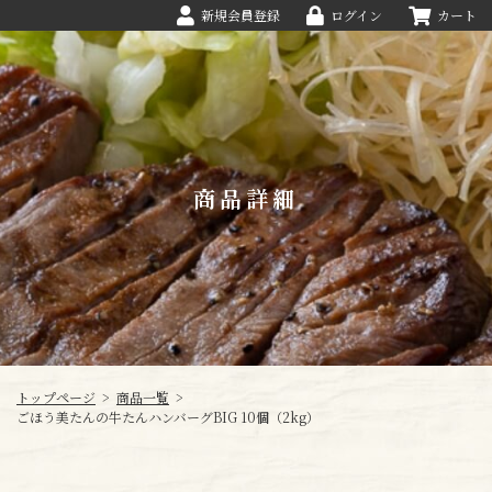
新規会員登録
ログイン
カート
商品詳細
トップページ
>
商品一覧
>
ごほう美たんの牛たんハンバーグBIG 10個（2kg）