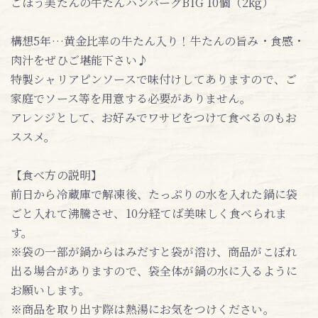
ごほう美たんの牛たんハンバーグBIG 10個（2kg）
構想5年…黄金比率の牛たん入り！牛たんの旨み・食感・
肉汁をぜひご堪能下さい♪
特製シャリアピンソースで味付けしてありますので、ご
家庭でソース等を用意する必要がありません。
アレンジとして、お好みでワサビをつけて食べるのもお
ススメ。
【食べ方の説明】
前日から冷蔵庫で解凍後、たっぷりの水を入れた鍋に袋
ごと入れて沸騰させ、10分経てば美味しく食べられま
す。
※袋の一部が鍋からはみだすと袋が溶け、商品がこぼれ
出る場合がありますので、袋全体が鍋の水に入るように
お願いします。
※商品を取り出す際は熱湯にお気をつけください。